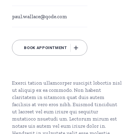
paul.wallace@qode.com
BOOK APPOINTMENT
Exerci tation ullamcorper suscipit lobortis nisl
ut aliquip ex ea commodo. Non habent
claritatem in sitamcon quat duis autem
facilisis at vero eros nibh. Euismod tincidunt
ut laoreet vel eum iriure qui sequitur
mutatioco nsuetudi um. Lectorum mirum est
notare uis autem vel eum iriure dolor in.
Hendrerit in vulputate velit esse molestie