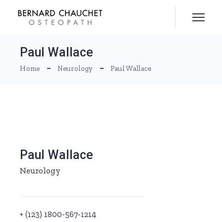
Skip
to
the
content
Paul Wallace
Home
Neurology
Paul Wallace
Paul Wallace
Neurology
+ (123) 1800-567-1214