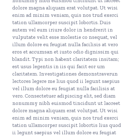
nonummy nibh euismod tincidunt ut laoreet
dolore magna aliquam erat volutpat. Ut wisi
enim ad minim veniam, quis nos trud exerci
tation ullamcorper suscipit lobortis. Duis
autem vel eum iriure dolor in hendrerit in
vulputate velit esse molestie co nsequat, vel
illum dolore eu feugiat nulla facilisis at vero
eros et accumsan et iusto odio dignissim qui
blandit. Typi non habent claritatem insitam;
est usus legentis in iis qui facit eor um
claritatem. Investigationes demonstraverun
lectores legere me lius quod ii legunt saepius
vel illum dolore eu feugiat nulla facilisis at
vero. Consectetuer adipiscing elit, sed diam
nonummy nibh euismod tincidunt ut laoreet
dolore magna aliquam erat volutpat. Ut wisi
enim ad minim veniam, quis nos trud exerci
tation ullamcorper suscipit lobortis lius quod
ii legunt saepius vel illum dolore eu feugiat